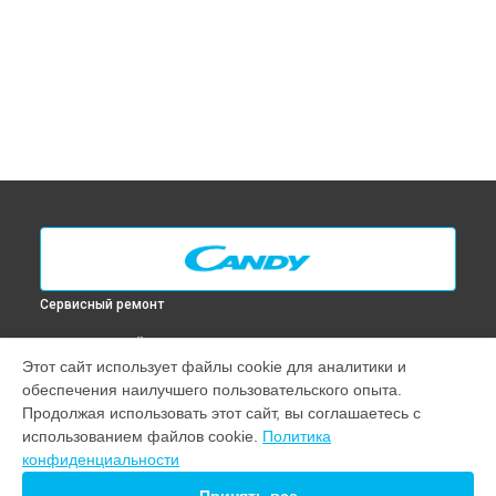
Сервисный ремонт
ВЫБЕРИ СВОЙ ГОРОД
Этот сайт использует файлы cookie для аналитики и
Диагностика духового шкафа CI 5412/3 X Candy в
Москве
обеспечения наилучшего пользовательского опыта.
Диагностика духового шкафа CI 5412/3 X Candy в
Санкт-
Продолжая использовать этот сайт, вы соглашаетесь с
Петербурге
использованием файлов cookie.
Политика
Диагностика духового шкафа CI 5412/3 X Candy в
конфиденциальности
Краснодаре