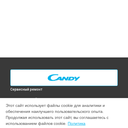
Сервисный ремонт
ВЫБЕРИ СВОЙ ГОРОД
Этот сайт использует файлы cookie для аналитики и
Замена ТЭН духового шкафа FCL 624 BA Candy в
Москве
обеспечения наилучшего пользовательского опыта.
Замена ТЭН духового шкафа FCL 624 BA Candy в
Санкт-
Продолжая использовать этот сайт, вы соглашаетесь с
Петербурге
использованием файлов cookie.
Политика
Замена ТЭН духового шкафа FCL 624 BA Candy в