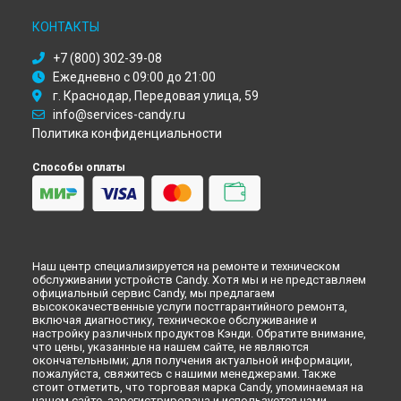
Ремонт духового шкафа FOFL 201 W Candy в
Рязани
КОНТАКТЫ
Ремонт духового шкафа FOFL 201 W Candy в
Астрахани
Ремонт духового шкафа FOFL 201 W Candy в
Набережных
+7 (800) 302-39-08
Челнах
Ежедневно с 09:00 до 21:00
Ремонт духового шкафа FOFL 201 W Candy в
Липецке
г. Краснодар, Передовая улица, 59
info@services-candy.ru
Политика конфиденциальности
Способы оплаты
Наш центр специализируется на ремонте и техническом
обслуживании устройств Candy. Хотя мы и не представляем
официальный сервис Candy, мы предлагаем
высококачественные услуги постгарантийного ремонта,
включая диагностику, техническое обслуживание и
настройку различных продуктов Кэнди. Обратите внимание,
что цены, указанные на нашем сайте, не являются
окончательными; для получения актуальной информации,
пожалуйста, свяжитесь с нашими менеджерами. Также
стоит отметить, что торговая марка Candy, упоминаемая на
нашем сайте, зарегистрирована и используется нами