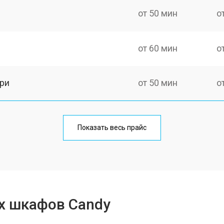
от 50 мин
о
от 60 мин
о
ри
от 50 мин
о
от 60 мин
о
Показать весь прайс
от 80 мин
о
от 50 мин
о
х шкафов Candy
от 120 мин
о