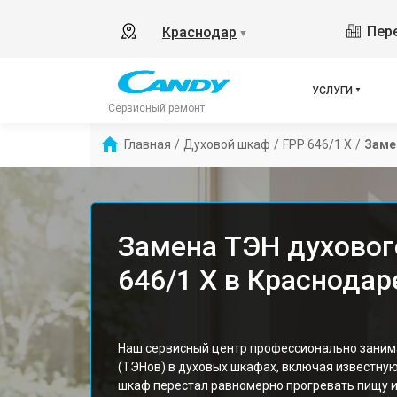
Пере
Краснодар
▼
УСЛУГИ
Сервисный ремонт
Главная
/
Духовой шкаф
/
FPP 646/1 X
/
Заме
Замена ТЭН духовог
646/1 X в Краснодар
Наш сервисный центр профессионально заним
(ТЭНов) в духовых шкафах, включая известную
шкаф перестал равномерно прогревать пищу и