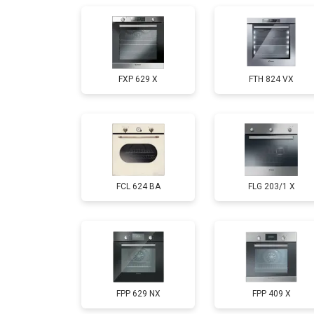
FXP 629 X
FTH 824 VX
FCL 624 BA
FLG 203/1 X
FPP 629 NX
FPP 409 X