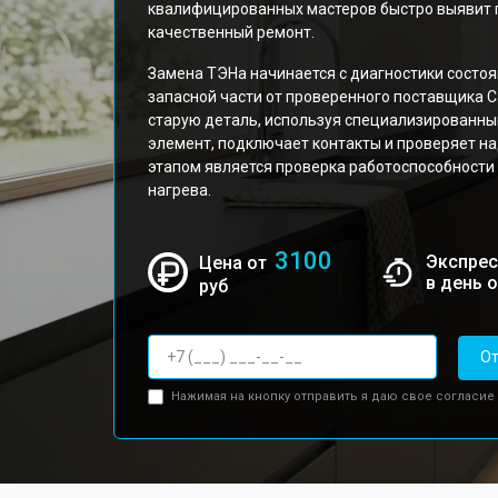
квалифицированных мастеров быстро выявит 
качественный ремонт.
Замена ТЭНа начинается с диагностики состоя
запасной части от проверенного поставщика C
старую деталь, используя специализированны
элемент, подключает контакты и проверяет 
этапом является проверка работоспособности
нагрева.
3100
Экспрес
Цена от
в день 
руб
От
Нажимая на кнопку отправить я даю свое согласие