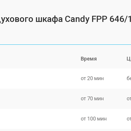
духового шкафа Candy FPP 646/
Время
Ц
от 20 мин
б
от 70 мин
о
от 100 мин
о