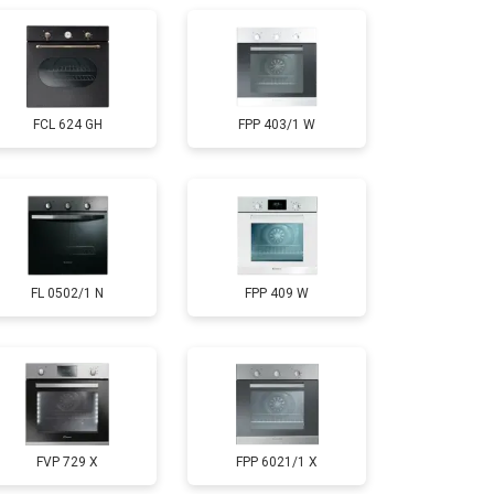
FCL 624 GH
FPP 403/1 W
FL 0502/1 N
FPP 409 W
FVP 729 X
FPP 6021/1 X