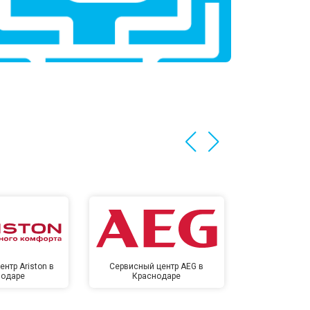
нтр Ariston в
Сервисный центр AEG в
Сервисный цен
нодаре
Краснодаре
Крас