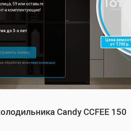
лица, 59 или оставьте
онт и комплектующие!
ия до 3-х лет
Цена ремон
от 1700 р.
править заявку
 на обработку моих
персональных
холодильника Candy CCFEE 150