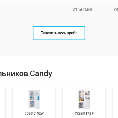
от 60 мин
о
еления
от 60 мин
о
Показать весь прайс
от 50 мин
о
от 70 мин
о
льников Candy
от 60 мин
о
от 70 мин
о
CCBS 5152W
CKBBS 172 F