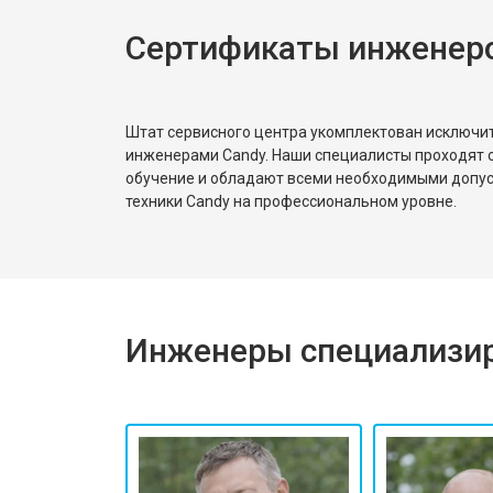
Сертификаты инженер
Замена реле
Устранение утечки хладагента
Штат сервисного центра укомплектован исключ
инженерами Candy. Наши специалисты проходят 
обучение и обладают всеми необходимыми допу
техники Candy на профессиональном уровне.
Инженеры специализир