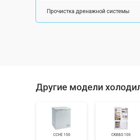
Прочистка дренажной системы
Ремонт датчика морозильного отд
Ремонт испарителя
Устранение засора трубопровода
Другие модели холоди
Замена трубопровода
Замена таймера
CCHE 150
CKBBS 100