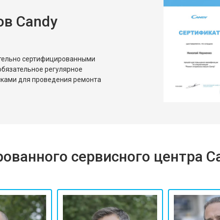
ов Candy
от 80 мин
о
от 50 мин
о
ительно сертифицированными
обязательное регулярное
сками для проведения ремонта
ованного сервисного центра C