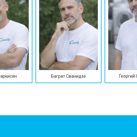
Саркисян
Баграт Сванидзе
Георгий
?