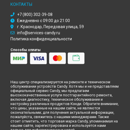
Ремонт холодильника CKBBF172 Candy в
Набережных
КОНТАКТЫ
Челнах
+7 (800) 302-39-08
Ремонт холодильника CKBBF172 Candy в
Липецке
Ежедневно с 09:00 до 21:00
г. Краснодар, Передовая улица, 59
info@services-candy.ru
Политика конфиденциальности
Способы оплаты
Наш центр специализируется на ремонте и техническом
обслуживании устройств Candy. Хотя мы и не представляем
официальный сервис Candy, мы предлагаем
высококачественные услуги постгарантийного ремонта,
включая диагностику, техническое обслуживание и
настройку различных продуктов Кэнди. Обратите внимание,
что цены, указанные на нашем сайте, не являются
окончательными; для получения актуальной информации,
пожалуйста, свяжитесь с нашими менеджерами. Также
стоит отметить, что торговая марка Candy, упоминаемая на
нашем сайте, зарегистрирована и используется нами
только для информационных целей.