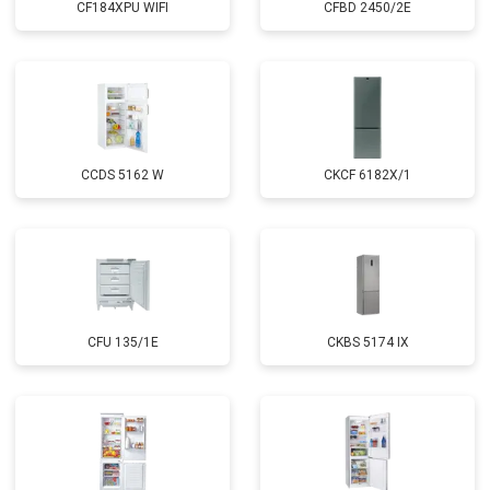
CF184XPU WIFI
CFBD 2450/2E
CCDS 5162 W
CKCF 6182X/1
CFU 135/1E
CKBS 5174 IX