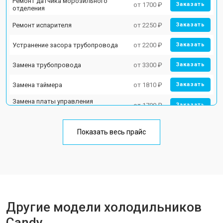
Ремонт датчика морозильного
от 1700 ₽
Заказать
отделения
Ремонт испарителя
от 2250 ₽
Заказать
Устранение засора трубопровода
от 2200 ₽
Заказать
Замена трубопровода
от 3300 ₽
Заказать
Замена таймера
от 1810 ₽
Заказать
Замена платы управления
от 1700 ₽
Заказать
(мат.платы, мейн платы)
Ремонт/замена датчика
от 2550 ₽
Заказать
температуры
Показать весь прайс
Замена термостата
от 1700 ₽
Заказать
Замена дефростера
от 4750 ₽
Заказать
Замена мотор-компрессора
от 3650 ₽
Заказать
Другие модели холодильников
Замена нагревателя испарителя
от 2550 ₽
Заказать
Candy