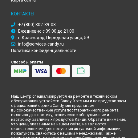
Карта сайта
Ремонт кухонной плиты CMM 6522 SHW Candy в
Ульяновске
КОНТАКТЫ
Ремонт кухонной плиты CMM 6522 SHW Candy в
Кирове
+7 (800) 302-39-08
Ремонт кухонной плиты CMM 6522 SHW Candy в
Оренбурге
Ежедневно с 09:00 до 21:00
Ремонт кухонной плиты CMM 6522 SHW Candy в
Кемерово
г. Краснодар, Передовая улица, 59
Ремонт кухонной плиты CMM 6522 SHW Candy в
info@services-candy.ru
Новокузнецке
Политика конфиденциальности
Ремонт кухонной плиты CMM 6522 SHW Candy в
Рязани
Ремонт кухонной плиты CMM 6522 SHW Candy в
Астрахани
Способы оплаты
Ремонт кухонной плиты CMM 6522 SHW Candy в
Набережных Челнах
Ремонт кухонной плиты CMM 6522 SHW Candy в
Липецке
Наш центр специализируется на ремонте и техническом
обслуживании устройств Candy. Хотя мы и не представляем
официальный сервис Candy, мы предлагаем
высококачественные услуги постгарантийного ремонта,
включая диагностику, техническое обслуживание и
настройку различных продуктов Кэнди. Обратите внимание,
что цены, указанные на нашем сайте, не являются
окончательными; для получения актуальной информации,
пожалуйста, свяжитесь с нашими менеджерами. Также
стоит отметить, что торговая марка Candy, упоминаемая на