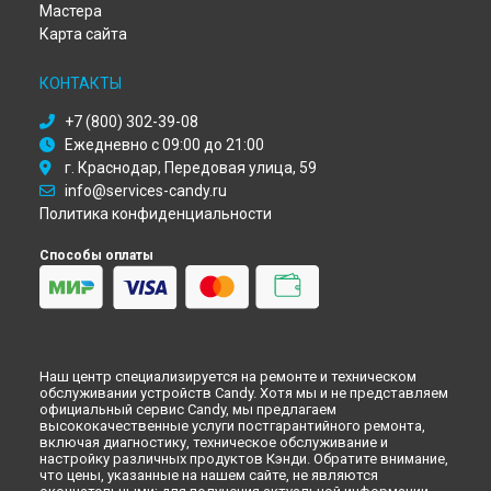
Иркутске
Мастера
Ремонт микроволновой печи CMG 2071 DS Candy в
Самаре
Карта сайта
Ремонт микроволновой печи CMG 2071 DS Candy в
Омске
Ремонт микроволновой печи CMG 2071 DS Candy в
КОНТАКТЫ
Красноярске
Ремонт микроволновой печи CMG 2071 DS Candy в
+7 (800) 302-39-08
Перми
Ежедневно с 09:00 до 21:00
Ремонт микроволновой печи CMG 2071 DS Candy в
Ульяновске
г. Краснодар, Передовая улица, 59
Ремонт микроволновой печи CMG 2071 DS Candy в
info@services-candy.ru
Кирове
Политика конфиденциальности
Ремонт микроволновой печи CMG 2071 DS Candy в
Оренбурге
Способы оплаты
Ремонт микроволновой печи CMG 2071 DS Candy в
Кемерово
Ремонт микроволновой печи CMG 2071 DS Candy в
Новокузнецке
Ремонт микроволновой печи CMG 2071 DS Candy в
Рязани
Ремонт микроволновой печи CMG 2071 DS Candy в
Наш центр специализируется на ремонте и техническом
Астрахани
обслуживании устройств Candy. Хотя мы и не представляем
официальный сервис Candy, мы предлагаем
Ремонт микроволновой печи CMG 2071 DS Candy в
высококачественные услуги постгарантийного ремонта,
Набережных Челнах
включая диагностику, техническое обслуживание и
настройку различных продуктов Кэнди. Обратите внимание,
Ремонт микроволновой печи CMG 2071 DS Candy в
Липецке
что цены, указанные на нашем сайте, не являются