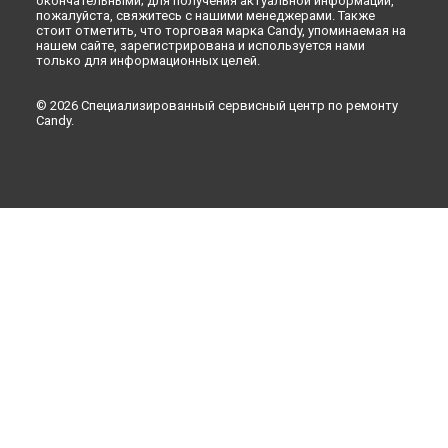
окончательными; для получения актуальной информации,
пожалуйста, свяжитесь с нашими менеджерами. Также
Набережных Челнах
стоит отметить, что торговая марка Candy, упоминаемая на
Ремонт микроволновой печи CMW 2070 DW Candy в
нашем сайте, зарегистрирована и используется нами
Липецке
только для информационных целей.
© 2026 Специализированный сервисный центр по ремонту
Candy.