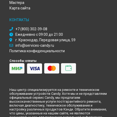
Мастера
Ремонт микроволновой печи CMW 2070 DW Candy в
Карта сайта
Иркутске
Ремонт микроволновой печи CMW 2070 DW Candy в
КОНТАКТЫ
Самаре
Ремонт микроволновой печи CMW 2070 DW Candy в
Омске
+7 (800) 302-39-08
Ремонт микроволновой печи CMW 2070 DW Candy в
Ежедневно с 09:00 до 21:00
Красноярске
г. Краснодар, Передовая улица, 59
Ремонт микроволновой печи CMW 2070 DW Candy в
Перми
info@services-candy.ru
Ремонт микроволновой печи CMW 2070 DW Candy в
Политика конфиденциальности
Ульяновске
Ремонт микроволновой печи CMW 2070 DW Candy в
Способы оплаты
Кирове
Ремонт микроволновой печи CMW 2070 DW Candy в
Оренбурге
Ремонт микроволновой печи CMW 2070 DW Candy в
Кемерово
Наш центр специализируется на ремонте и техническом
Ремонт микроволновой печи CMW 2070 DW Candy в
обслуживании устройств Candy. Хотя мы и не представляем
Новокузнецке
официальный сервис Candy, мы предлагаем
Ремонт микроволновой печи CMW 2070 DW Candy в
Рязани
высококачественные услуги постгарантийного ремонта,
включая диагностику, техническое обслуживание и
Ремонт микроволновой печи CMW 2070 DW Candy в
настройку различных продуктов Кэнди. Обратите внимание,
Астрахани
что цены, указанные на нашем сайте, не являются
Ремонт микроволновой печи CMW 2070 DW Candy в