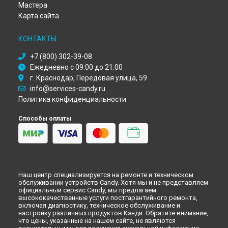
Иркутске
Мастера
Ремонт микроволновой печи MIC 20 GDFX Candy в
Самаре
Карта сайта
Ремонт микроволновой печи MIC 20 GDFX Candy в
Омске
Ремонт микроволновой печи MIC 20 GDFX Candy в
КОНТАКТЫ
Красноярске
Ремонт микроволновой печи MIC 20 GDFX Candy в
+7 (800) 302-39-08
Перми
Ежедневно с 09:00 до 21:00
Ремонт микроволновой печи MIC 20 GDFX Candy в
Ульяновске
г. Краснодар, Передовая улица, 59
Ремонт микроволновой печи MIC 20 GDFX Candy в
info@services-candy.ru
Кирове
Политика конфиденциальности
Ремонт микроволновой печи MIC 20 GDFX Candy в
Оренбурге
Способы оплаты
Ремонт микроволновой печи MIC 20 GDFX Candy в
Кемерово
Ремонт микроволновой печи MIC 20 GDFX Candy в
Новокузнецке
Ремонт микроволновой печи MIC 20 GDFX Candy в
Рязани
Ремонт микроволновой печи MIC 20 GDFX Candy в
Наш центр специализируется на ремонте и техническом
Астрахани
обслуживании устройств Candy. Хотя мы и не представляем
официальный сервис Candy, мы предлагаем
Ремонт микроволновой печи MIC 20 GDFX Candy в
высококачественные услуги постгарантийного ремонта,
Набережных Челнах
включая диагностику, техническое обслуживание и
настройку различных продуктов Кэнди. Обратите внимание,
Ремонт микроволновой печи MIC 20 GDFX Candy в
Липецке
что цены, указанные на нашем сайте, не являются