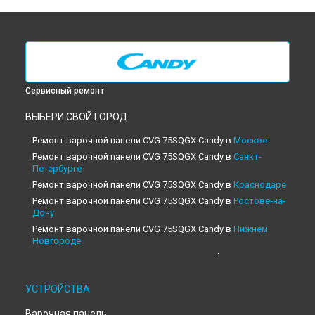
Сервисный ремонт
ВЫБЕРИ СВОЙ ГОРОД
Ремонт варочной панели CVG 75SQGX Candy в
Москве
Ремонт варочной панели CVG 75SQGX Candy в
Санкт-
Петербурге
Ремонт варочной панели CVG 75SQGX Candy в
Краснодаре
Ремонт варочной панели CVG 75SQGX Candy в
Ростове-на-
Дону
Ремонт варочной панели CVG 75SQGX Candy в
Нижнем
Новгороде
Ремонт варочной панели CVG 75SQGX Candy в
Новосибирске
Ремонт варочной панели CVG 75SQGX Candy в
Челябинске
УСТРОЙСТВА
Ремонт варочной панели CVG 75SQGX Candy в
Варочная панель
Екатеринбурге