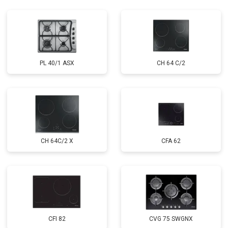
PL 40/1 ASX
CH 64 C/2
CH 64C/2 X
CFA 62
CFI 82
CVG 75 SWGNX