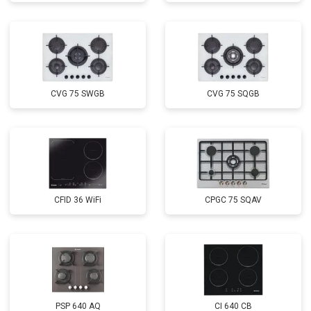
CVG 75 SWGB
CVG 75 SQGB
CFID 36 WiFi
CPGC 75 SQAV
PSP 640 AQ
CI 640 CB