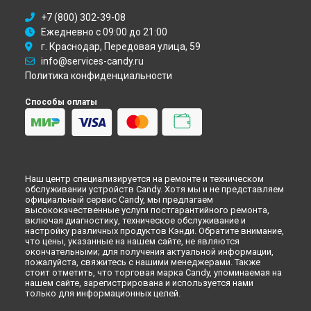
Ремонт варочной панели CVG 75SQGX Candy в
Новокузнецке
+7 (800) 302-39-08
Ремонт варочной панели CVG 75SQGX Candy в
Рязани
Ежедневно с 09:00 до 21:00
Ремонт варочной панели CVG 75SQGX Candy в
г. Краснодар, Передовая улица, 59
Астрахани
info@services-candy.ru
Ремонт варочной панели CVG 75SQGX Candy в
Набережных
Челнах
Политика конфиденциальности
Ремонт варочной панели CVG 75SQGX Candy в
Липецке
Способы оплаты
Наш центр специализируется на ремонте и техническом
обслуживании устройств Candy. Хотя мы и не представляем
официальный сервис Candy, мы предлагаем
высококачественные услуги постгарантийного ремонта,
включая диагностику, техническое обслуживание и
настройку различных продуктов Кэнди. Обратите внимание,
что цены, указанные на нашем сайте, не являются
окончательными; для получения актуальной информации,
пожалуйста, свяжитесь с нашими менеджерами. Также
стоит отметить, что торговая марка Candy, упоминаемая на
нашем сайте, зарегистрирована и используется нами
только для информационных целей.